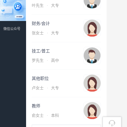
叶先生
·
大专
财务/会计
微信公众号
张女士
·
大专
技工/普工
罗先生
·
高中
其他职位
卢女士
·
大专
教师
俞女士
·
本科