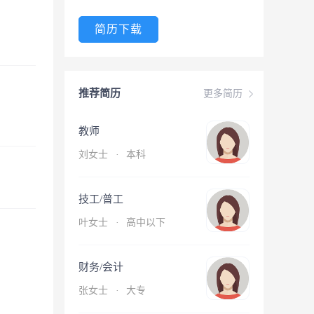
简历下载
推荐简历
更多简历
教师
刘女士
·
本科
技工/普工
叶女士
·
高中以下
财务/会计
张女士
·
大专